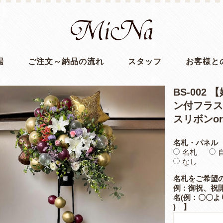
場
ご注文～納品の流れ
スタッフ
お客様と
BS-00
ン付フラスタ(
スリボンo
名札・パネル
名札
なし
名札をご希望
例：御祝、祝開
名(例：〇〇よ
) 】