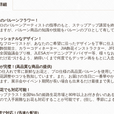
詳細
.1のバルーンフラワー！
ロのバルーンアーティストの指導のもと、ステップアップ講習を
ますが、バルーン商品の知識や技能をバルーンのプロとして有し
ッショナルなデザイン！
なフローリストが、あなたのご希望に沿ったデザインを丁寧に仕上
飾技能士、カラーコディネーター、JIA飾花インストラクター、J
全国協議会プリ検、JLESAガーデニングアドバイザー等、様々な
だけ近づけるよう、納得いくまで何度でもデッサン画をもとに入
が完璧！(高品質な商品の提供)
の仕入れで常に新鮮なお花と、プロ仕様の高品質バルーンを使用し
花調整やコツを熟知しています。また、お届けの当日に一番華や
ます。展示会やイベント期間が長い場合も出来るだけ最後まで美
花でも対応可能！
ップクラス！全国No.5の姫路生花市場と80年以上お付き合いの
ので入手困難なお花も対応することが可能です。(但し、季節によ
間で対応！(迅速な配送)