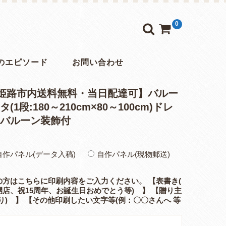
0
のエピソード
お問い合わせ
2 【姫路市内送料無料・当日配達可】バルー
1段:180～210cm×80～100cm)ドレ
rバルーン装飾付
自作パネル(データ入稿)
自作パネル(現物郵送)
の方はこちらに印刷内容をご入力ください。 【表書き(
店、祝15周年、お誕生日おめでとう等) 】 【贈り主
り) 】 【その他印刷したい文字等(例：〇〇さんへ 等