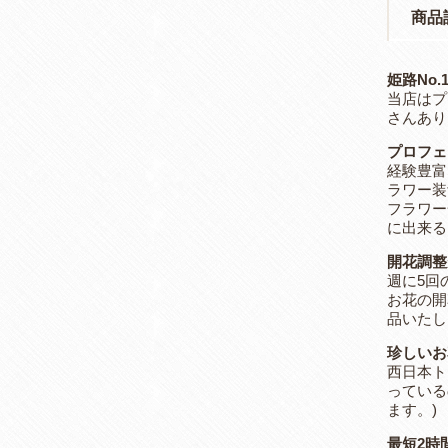
商品
姫路No
当店はプ
さんあり
プロフェ
経験豊富
ラワー装
フラワー
に出来る
開花調整
週に5回
お花の開
品いたし
珍しいお
西日本ト
っている
ます。)
最短2時