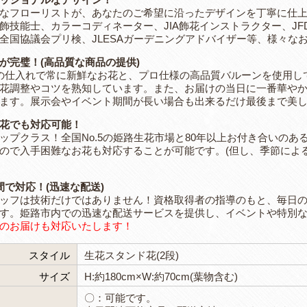
なフローリストが、あなたのご希望に沿ったデザインを丁寧に仕上
飾技能士、カラーコディネーター、JIA飾花インストラクター、J
全国協議会プリ検、JLESAガーデニングアドバイザー等、様々な
が完璧！(高品質な商品の提供)
の仕入れで常に新鮮なお花と、プロ仕様の高品質バルーンを使用し
花調整やコツを熟知しています。また、お届けの当日に一番華や
ます。展示会やイベント期間が長い場合も出来るだけ最後まで美
花でも対応可能！
ップクラス！全国No.5の姫路生花市場と80年以上お付き合いの
ので入手困難なお花も対応することが可能です。(但し、季節によ
間で対応！(迅速な配送)
ッフは技術だけではありません！資格取得者の指導のもと、毎日の
す。姫路市内での迅速な配送サービスを提供し、イベントや特別
のお届けも対応いたします！
スタイル
生花スタンド花(2段)
サイズ
H:約180cm×W:約70cm(葉物含む)
〇：可能です。