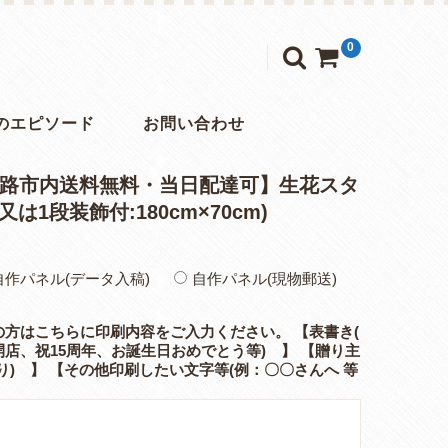
0
のエピソード
お問い合わせ
 【姫路市内送料無料・当日配達可】生花スタ
又は1段装飾付:180cm×70cm)
自作パネル(データ入稿)
自作パネル(現物郵送)
の方はこちらに印刷内容をご入力ください。 【表書き(
店、祝15周年、お誕生日おめでとう等) 】 【贈り主
り) 】 【その他印刷したい文字等(例：〇〇さんへ 等