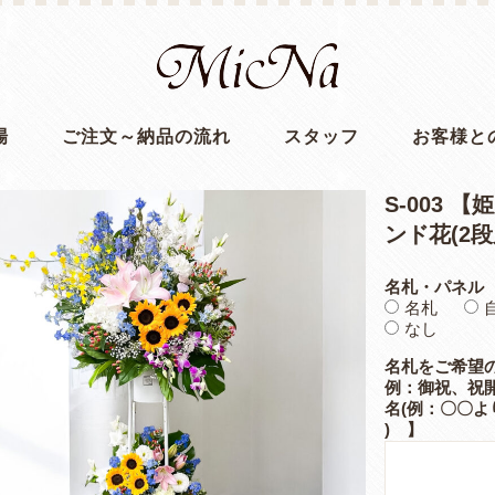
場
ご注文～納品の流れ
スタッフ
お客様と
S-003
ンド花(2段
名札・パネル
名札
なし
名札をご希望
例：御祝、祝開
名(例：〇〇よ
) 】