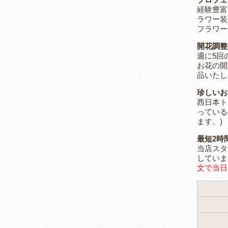
経験豊富
ラワー装
フラワー
開花調整
週に5回
お花の開
品いたし
珍しいお
西日本ト
っている
ます。)
最短2時
当店スタ
していま
文で当日