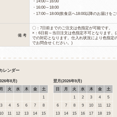
・14:00～16:00
・16:00～18:00
・17:00～18:00(飲食店へ18:00以降のお
〇：7日前までのご注文は色指定が可能です。
×：6日前～当日注文は色指定不可となります。
備 考
での対応となります。仕入れ状況により色指定
でお問合せください。)
カレンダー
026年8月)
翌月(2026年9月)
月
火
水
木
金
土
日
月
火
水
木
金
土
1
1
2
3
4
5
3
4
5
6
7
8
6
7
8
9
10
11
12
10
11
12
13
14
15
13
14
15
16
17
18
19