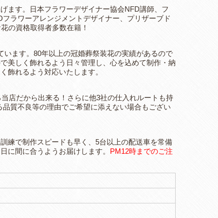
げます。日本フラワーデザイナー協会NFD講師、フ
FDフラワーアレンジメントデザイナー、プリザーブド
お花の資格取得者多数在籍！
ています。80年以上の冠婚葬祭装花の実績があるので
かで美しく飾れるよう日々管理し、心を込めて制作・納
しく飾れるよう対応いたします。
ある当店だから出来る！さらに他3社の仕入れルートも持
る品質不良等の理由でご希望に添えない場合もござい
訓練で制作スピードも早く、5台以上の配送車を常備
な日に間に合うようお届けします。
PM12時までのご注